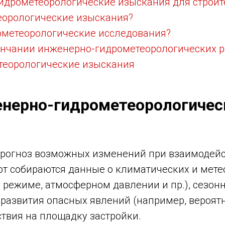
идрометеорологические изыскания для строит
еорологические изыскания?
ометеорологические исследования?
кончании инженерно-гидрометеорологических р
теорологические изыскания
енерно-гидрометеорологичес
 прогноз возможных изменений при взаимодей
бот собираются данные о климатических и мет
м режиме, атмосферном давлении и пр.), сезо
развития опасных явлений (например, вероятн
йствия на площадку застройки.