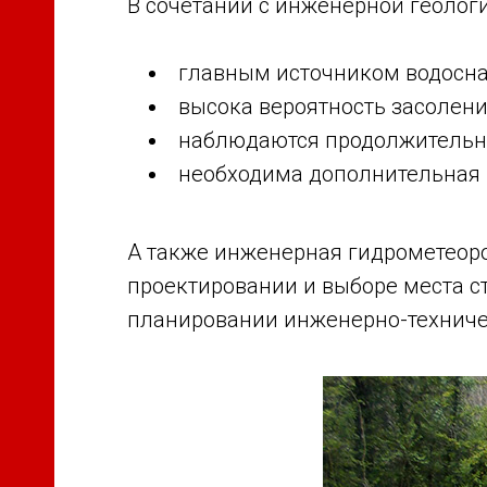
В сочетании с инженерной геологи
главным источником водосна
высока вероятность засолени
наблюдаются продолжительно
необходима дополнительная 
А также инженерная гидрометеорол
проектировании и выборе места ст
планировании инженерно-технич