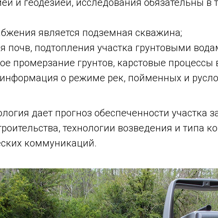
ей и геодезией, исследования обязательны в те
бжения является подземная скважина;
я почв, подтопления участка грунтовыми вода
е промерзание грунтов, карстовые процессы в
информация о режиме рек, пойменных и руслов
огия дает прогноз обеспеченности участка за
роительства, технологии возведения и типа к
еских коммуникаций.